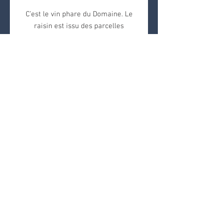
C’est le vin phare du Domaine. Le
raisin est issu des parcelles
plantées notamment par notre
arrière- grand-père Edouard F. il y a
60 ans. Sur cette cuvée, je me
permets plus de travail, plus de
créativité surtout, plus de minutie
afin de libérer l’expression de nos
cépages, de nos sols, de notre
NOUS CONTACTER
travail.
Famille Marchesi
Par mail :
terresdedouard@gmail.com
/
pleinpagnier@gmail.com
Tel :
+33 (0)6.76.12.99.32
/
+33 (0)7.87.38.87.01
L'abus d'alcool est dangereux pour la santé. À
consommer avec modération
Tous droits réservés - All rights reserved / Copyright
2015 Plein Pagnier