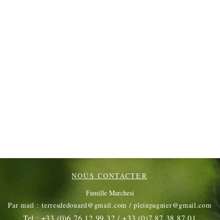
NOUS CONTACTER
Famille Marchesi
Par mail :
terresdedouard@gmail.com
/
pleinpagnier@gmail.com
Tel : +33 (0)6.76.12.99.32 / +33 (0)7.87.38.87.01