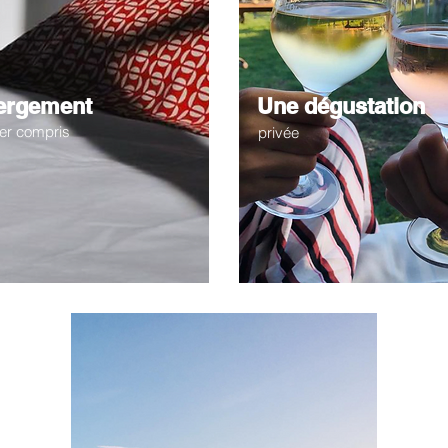
ergement
Une dégustation
ner compris
privée