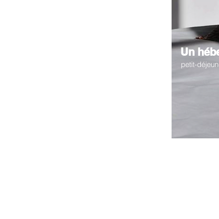
Un héb
petit-déjeu