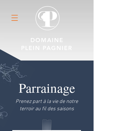
DOMAINE
PLEIN PAGNIER
Parrainage
Prenez part à la vie de notre
terroir au fil des saisons